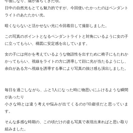
午後になり、陽が落ちてきた頃。
日中の自然光もとても魅力的ですが、今回使いたかったのはペンダント
ライトのあたたかい光。
暗くならないと活かせない光に今回着目して撮影しました。
この写真のポイントとなるペンダントライトと対角にいるように女の子
に立ってもらい、構図に安定感を出しています。
女の子には何かを考えているような物語性を出すために椅子にもたれか
かってもらい、視線をライトの方に誘導して顔に光が当たるようにし、
余白がある方へ視線を誘導する事により写真の抜け感も演出しました。
毎日を過ごしながら、ふと1人になった時に物思いにふけるような瞬間
があったり
小さな時とは違う考えや悩みが出てくるのが10歳頃だと思っていま
す。
そんな多感な時期の、この頃だけの姿も写真で表現出来ればと思い取り
組みました。