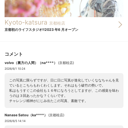
Kyoto-katsura
京都桂店
京都初のライフスタジオ!!2023 年6 月オープン
コメント
volvo（裏方の人間）（na****）
(
京都桂店
)
2026/6/1 10:24
この写真に限らずですが、日に日に写真が進化していくななちゃんを見
ているとこちらもわくわくします。それはもう破竹の勢いで。
私はもうすぐこの会社も１６年になろうとしてますが、この感覚を味わ
うのは３回あったかな？くらいです。
チャレンジ精神がにじみ出たこの写真、素敵です。
Nanase Satou（ka****）
(
京都桂店
)
2026/6/5 14:14