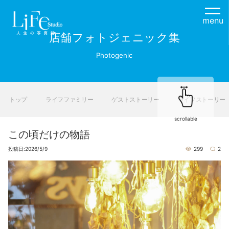
menu
店舗フォトジェニック集
Photogenic
トップ
ライフファミリー
ゲストストーリー
ライフストーリー
scrollable
この頃だけの物語
投稿日:2026/5/9
299
2