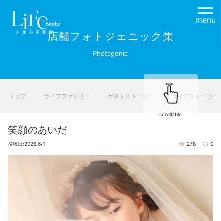
menu
店舗フォトジェニック集
Photogenic
トップ
ライフファミリー
ゲストストーリー
ライフストーリー
scrollable
笑顔のあいだ
投稿日:2026/6/1
278
0