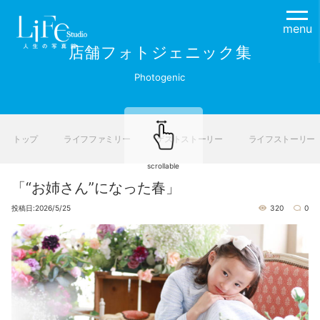
menu
店舗フォトジェニック集
Photogenic
トップ
ライフファミリー
ゲストストーリー
ライフストーリー
scrollable
「“お姉さん”になった春」
投稿日:2026/5/25
320
0