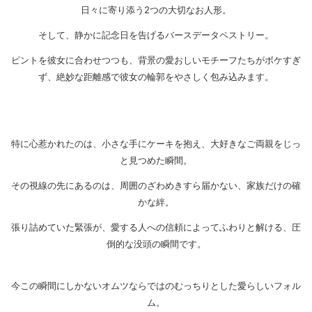
日々に寄り添う2つの大切なお人形。
そして、静かに記念日を告げるバースデータペストリー。
ピントを彼女に合わせつつも、背景の愛おしいモチーフたちがボケすぎ
ず、絶妙な距離感で彼女の輪郭をやさしく包み込みます。
特に心惹かれたのは、小さな手にケーキを抱え、大好きなご両親をじっ
と見つめた瞬間。
その視線の先にあるのは、周囲のざわめきすら届かない、家族だけの確
かな絆。
張り詰めていた緊張が、愛する人への信頼によってふわりと解ける、圧
倒的な没頭の瞬間です。
今この瞬間にしかないオムツならではのむっちりとした愛らしいフォル
ム。