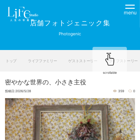
menu
店舗フォトジェニック集
Photogenic
トップ
ライフファミリー
ゲストストーリー
ライフストーリー
scrollable
密やかな世界の、小さき主役
投稿日:2026/5/28
359
0