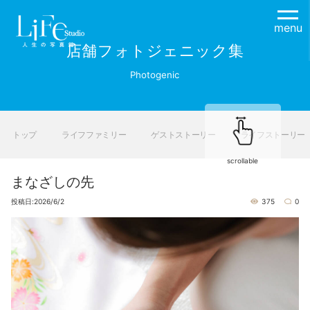
menu
店舗フォトジェニック集
Photogenic
トップ
ライフファミリー
ゲストストーリー
ライフストーリー
scrollable
まなざしの先
投稿日:2026/6/2
375
0