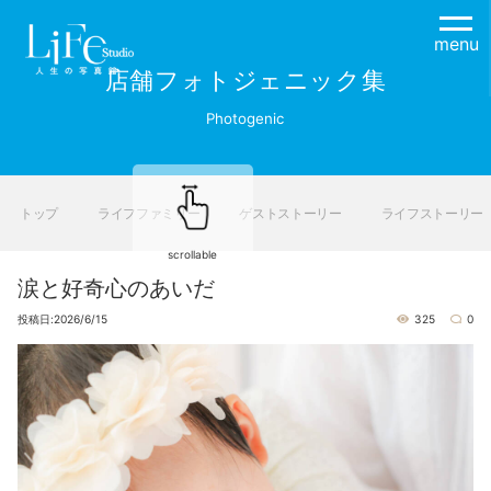
menu
店舗フォトジェニック集
Photogenic
トップ
ライフファミリー
ゲストストーリー
ライフストーリー
scrollable
涙と好奇心のあいだ
投稿日:2026/6/15
325
0