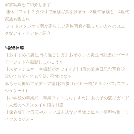
家族写真をご紹介します
連休にフォトスタジオで家族写真を残そう！3世代家族も！4世代
家族も集まれ！
フォトスタジオで我が家らしい家族写真が撮りたい方へのユニー
クなアイディアをご紹介！
✎
記念日編
【おすすめの誕生日の過ごし方】お子さまの誕生日記念はバース
デーフォトを撮影しにいこう♬
【スマッシュケーキ撮影がカワイイ♪】1歳の誕生日記念写真♡｜
泣いても笑っても全部が宝物になる
赤ちゃん撮影アイディア編(お宮参り/ベビー袴/ミルクバス/スマッ
シュケーキ)
【小学校の卒業式・卒業フォトにおすすめ】 女の子の髪型ガイド
｜人気のヘアスタイル紹介11選
【保存版】七五三やハーフ成人式など着物に似合う髪型特集｜ラ
イフスタジオ -