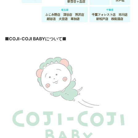
■COJI-COJI BABYについて■