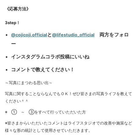
《応募方法》
3step
！
と
両方をフォロ
@cojicoji.official
@lifestudio_official
ー
インスタグラムコラボ投稿に
いいね
コメント
で教えてください！
～写真にまつわる思い出～
写真に関することならなんでもＯＫ！ぜひ皆さまの写真ライフを教えて
ください＾＾
※ ① ～ ③をすべて行っていただいた方
※皆さまからいただいたコメントはライフスタジオでの改善や施策など
様々な形の統計として使用させていただきます。