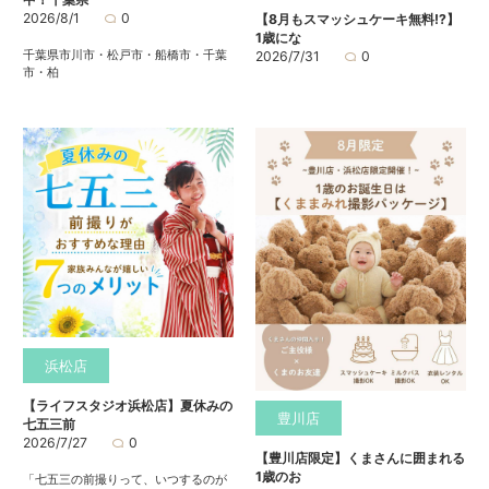
2026/8/1
0
【8月もスマッシュケーキ無料⁉】
1歳にな
千葉県市川市・松戸市・船橋市・千葉
2026/7/31
0
市・柏
浜松店
【ライフスタジオ浜松店】夏休みの
豊川店
七五三前
2026/7/27
0
【豊川店限定】くまさんに囲まれる
1歳のお
「七五三の前撮りって、いつするのが