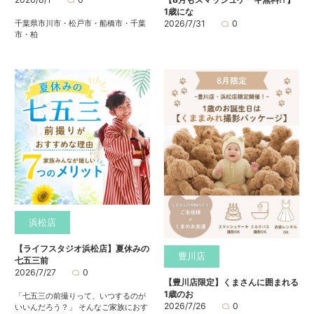
1歳にな
千葉県市川市・松戸市・船橋市・千葉
2026/7/31
0
市・柏
浜松店
【ライフスタジオ浜松店】夏休みの
豊川店
七五三前
2026/7/27
0
【豊川店限定】くまさんに囲まれる
1歳のお
「七五三の前撮りって、いつするのが
2026/7/26
0
いいんだろう？」 そんなご家族におす