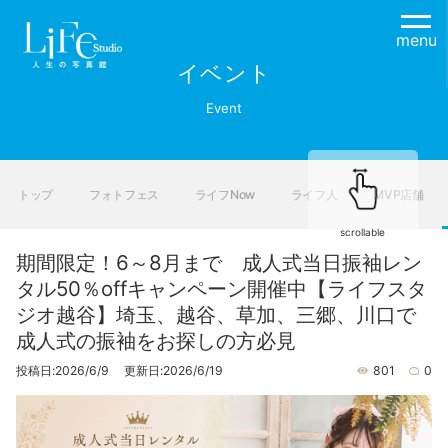
menu
イベント
Event
トップ
フォトフェス
ライフNow
ライフ人
MVP店舗
scrollable
期間限定！6～8月まで 成人式当日振袖レン
タル50％offキャンペーン開催中【ライフスタ
ジオ越谷】埼玉、越谷、草加、三郷、川口で
成人式の振袖をお探しの方必見
投稿日:2026/6/9 更新日:2026/6/19
801
0