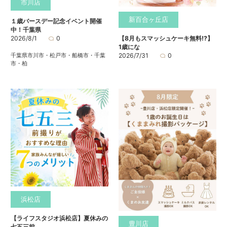
市川店
新百合ヶ丘店
１歳バースデー記念イベント開催
中！千葉県
2026/8/1
0
【8月もスマッシュケーキ無料⁉】
1歳にな
千葉県市川市・松戸市・船橋市・千葉
2026/7/31
0
市・柏
浜松店
【ライフスタジオ浜松店】夏休みの
豊川店
七五三前