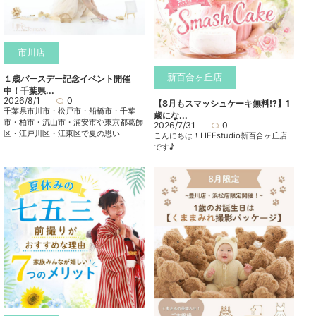
市川店
新百合ヶ丘店
１歳バースデー記念イベント開催
中！千葉県...
2026/8/1
0
【8月もスマッシュケーキ無料⁉】1
千葉県市川市・松戸市・船橋市・千葉
歳にな...
市・柏市・流山市・浦安市や東京都葛飾
2026/7/31
0
区・江戸川区・江東区で夏の思い
こんにちは！LIFEstudio新百合ヶ丘店
です♪