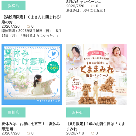
8月のキャンペーン...
浜松店
2026/7/20
0
夏休みは、お得に七五三！
【浜松店限定】くまさんに囲まれる1
歳のお...
2026/7/26
0
開催期間：2026年8月16日（日）～8月
31日（月） 「歩けるようになった。」
豊川店
浜松店
夏休みは、お得に七五三！｜夏休み
【8月限定】1歳のお誕生日は「くま
限定 着...
まみれ...
2026/7/20
0
2026/7/18
0