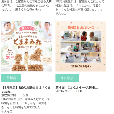
夏休みは、ご家族みんなで過ごせる大切
1歳のお誕生日は、家族みんなにとって
な時間。 「七五三の前撮りをしたいけ
特別な記念日。 「今しかない可愛さ
れど、いつ撮ろうかな&hellip;」
を、もっと特別な写真で残したい。」
そんなご
豊川店
仙台泉店
【8月限定】1歳のお誕生日は「くま
第４回 はいはいレース開催...
2026/7/18
0
まみれ...
2026/7/18
0
1歳のお誕生日は、家族みんなにとって
特別な記念日。 「今しかない可愛さ
を、もっと特別な写真で残したい。」
そんなご