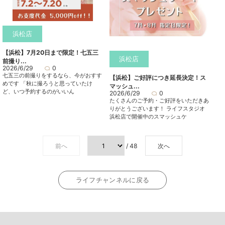
浜松店
【浜松】7月20日まで限定！七五三
浜松店
前撮り...
2026/6/29
0
七五三の前撮りをするなら、今がおすす
【浜松】ご好評につき延長決定！ス
めです 「秋に撮ろうと思っていたけ
マッシュ...
ど、いつ予約するのがいいん
2026/6/29
0
たくさんのご予約・ご好評をいただきあ
りがとうございます！ ライフスタジオ
浜松店で開催中のスマッシュケ
前へ
/ 48
次へ
ライフチャンネルに戻る