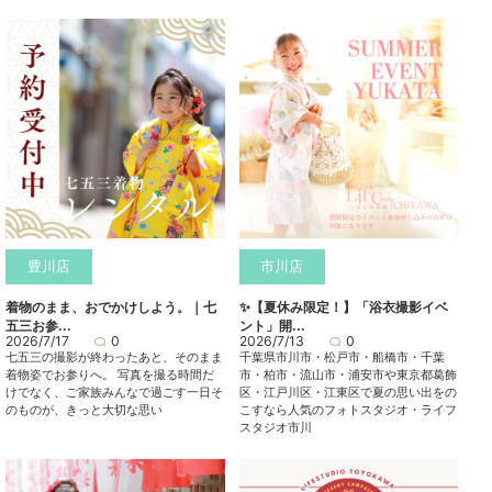
豊川店
市川店
着物のまま、おでかけしよう。｜七
✨【夏休み限定！】「浴衣撮影イベ
五三お参...
ント」開...
2026/7/17
0
2026/7/13
0
七五三の撮影が終わったあと、そのまま
千葉県市川市・松戸市・船橋市・千葉
着物姿でお参りへ。 写真を撮る時間だ
市・柏市・流山市・浦安市や東京都葛飾
けでなく、ご家族みんなで過ごす一日そ
区・江戸川区・江東区で夏の思い出をの
のものが、きっと大切な思い
こすなら人気のフォトスタジオ・ライフ
スタジオ市川