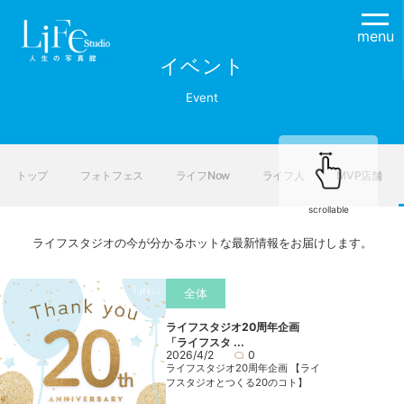
menu
イベント
Event
トップ
フォトフェス
ライフNow
ライフ人
MVP店舗
scrollable
ライフスタジオの今が分かるホットな最新情報をお届けします。
全体
ライフスタジオ20周年企画
「ライフスタ ...
2026/4/2
0
ライフスタジオ20周年企画 【ライ
フスタジオとつくる20のコト】