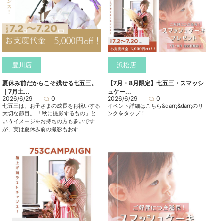
豊川店
浜松店
夏休み前だからこそ残せる七五三。
【7月・8月限定】七五三・スマッシ
｜7月土...
ュケー...
2026/6/29
0
2026/6/29
0
七五三は、お子さまの成長をお祝いする
イベント詳細はこちら&darr;&darr;のリ
大切な節目。 「秋に撮影するもの」と
ンクをタップ！
いうイメージをお持ちの方も多いです
が、実は夏休み前の撮影もおす