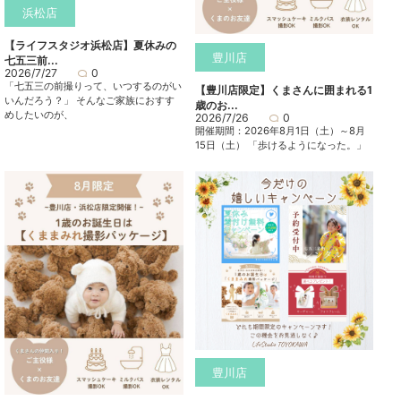
浜松店
【ライフスタジオ浜松店】夏休みの
豊川店
七五三前...
2026/7/27
0
「七五三の前撮りって、いつするのがい
【豊川店限定】くまさんに囲まれる1
いんだろう？」 そんなご家族におすす
歳のお...
めしたいのが、
2026/7/26
0
開催期間：2026年8月1日（土）～8月
15日（土） 「歩けるようになった。」
豊川店