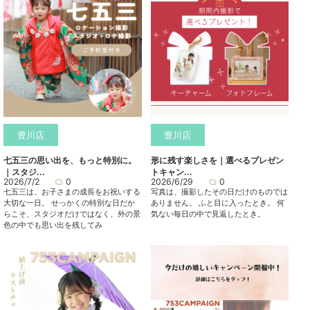
豊川店
豊川店
七五三の思い出を、もっと特別に。
形に残す楽しさを｜選べるプレゼン
｜スタジ...
トキャン...
2026/7/2
0
2026/6/29
0
七五三は、お子さまの成長をお祝いする
写真は、撮影したその日だけのものでは
大切な一日。 せっかくの特別な日だか
ありません。 ふと目に入ったとき。 何
らこそ、スタジオだけではなく、外の景
気ない毎日の中で見返したとき。
色の中でも思い出を残してみ