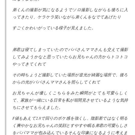
弟くんの撮影が気になるようでソロ撮影しながらも後ろに入
ってきたり、ケラケラ笑いながら弟くんをなでてあげたり
すごくかわいがっている様子が見えました。
弟君は寝てしまっていたのでパパさんママさんも交えて撮影
してみようかなと思っていたらお兄ちゃんの方からトコトコ
やってきてくれて
その時ちょうど撮影していた場所が逆光が綺麗な場所で、後ろ
からの光がパパさんママさんを照らしてくれて
お兄ちゃんが優しくこちらをみた瞬間がとても可愛らしく
て、家族が一緒にいる日常を私が垣間見させているような気持
ちにさせてもらえました。
F値もあえて2.8で回りのボケ感を強くし、陰影差ではなく明る
く爽やかなお兄ちゃんの笑顔とすやすや眠る弟君の可愛らしさ
をパパママが包み込んでいるそんな印象になるように考えま