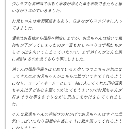
少しラフな雰囲気で明るく家族が増えた事を表現できたらと思
いながら進めていきました。
お兄ちゃんは最初寝起きもあり、泣きながらスタジオに入っ
てきました。
通常はお着物から撮影を開始しますが、お兄ちゃんは泣いて気
持ちが下がってしまったのか一言もおしゃべりせず私たちか
らそっぽを向いてしまっていたので、まず弟くんがどんな風
に撮影するのか見てもらう事にしました。
弟くんの撮影準備をはじめていると少しづつこちらが気にな
ってきたのかお兄ちゃんがこちらに近づいてきてくれるよう
になり、コーディネーターとして一緒に入ってくれた田中直美
ちゃんは子ども心を開くのがとてもうまいのでお兄ちゃんが
好きそうな事をさぐりながら沢山こえかけをしてくれまし
た。
そんな直美ちゃんの声掛けのおかげでお兄ちゃんはすぐに元
気いっぱいになり部屋中を楽しそうに動き回ってくれるよう
になりました。