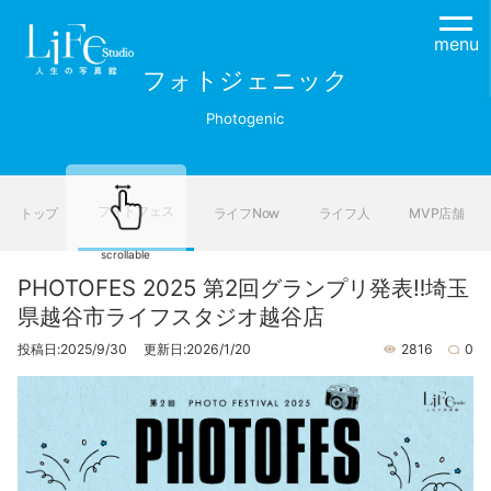
menu
フォトジェニック
Photogenic
フォトフェス
トップ
ライフNow
ライフ人
MVP店舗
scrollable
PHOTOFES 2025 第2回グランプリ発表‼埼玉
県越谷市ライフスタジオ越谷店
投稿日:2025/9/30 更新日:2026/1/20
2816
0