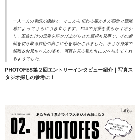
一人一人の表情が絶妙で、そこから伝わる暖かさが画角と距離
感によってさらに引き立ちます。F2.8で背景を柔らかく溶か
し、家族だけの世界を浮かび上がらせた選択も見事で、その瞬
間を切り取る技術の高さに心を動かされました。小さな身体で
頑張るお兄ちゃんの姿も、写真を見る私たちに力を与えてくれ
るようでした。
PHOTOFES
第２回エントリーインタビュー紹介｜写真ス
タジオ探しの参考に！