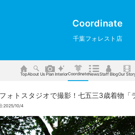
Coordinate
千葉フォレスト店
Coordinate
Top
About Us
Plan
Interior
News
Staff Blog
Our Stor
フォトスタジオで撮影！七五三3歳着物「
2025/10/4