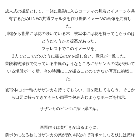
成人式の撮影として、一緒に撮影に入るコーディの川端とイメージを共
有するためLINEの共通フォルダを作り撮影イメージの画像を共有し
た。
川端から背景には花の咲いている木、被写体には花を持ってもらうのは
どうだろうかと提案があった。
フォレストでこのイメージを、
2人でどこでどのように撮るのかを話し合い、意見が一致した。
普段着物撮影で使っている中庭のようなところにサザンカの花が咲いて
いる場所が一ヶ所。今の時期にしか撮ることのできない写真に挑戦し
た。
被写体には一輪のサザンカを持ってもらい、目を隠してもらう。そこか
ら口元に持ってきてもらい両手で包み込むようなポーズを指示。
サザンカのピンクに深い緑の葉。
画面作りは奥行きが出るように、
前ボケになる枝にはザンカの葉が深い緑なので前ボケになる枝には黄緑