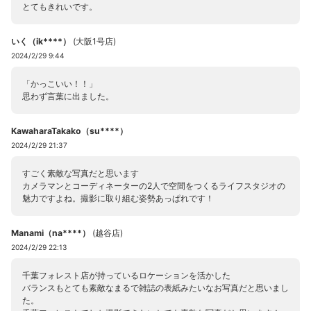
とてもきれいです。
いく（ik****）
(
大阪1号店
)
2024/2/29 9:44
「かっこいい！！」
思わず言葉に出ました。
KawaharaTakako（su****）
2024/2/29 21:37
すごく素敵な写真だと思います
カメラマンとコーディネーターの2人で空間をつくるライフスタジオの
魅力ですよね。撮影に取り組む姿勢あっぱれです！
Manami（na****）
(
越谷店
)
2024/2/29 22:13
千葉フォレスト店が持っているロケーションを活かした
バランスもとても素敵なまるで雑誌の表紙みたいなお写真だと思いまし
た。