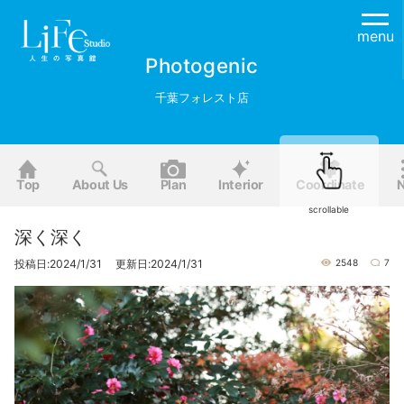
menu
Photogenic
千葉フォレスト店
Top
About Us
Plan
Interior
Coordinate
scrollable
深く深く
投稿日:2024/1/31 更新日:2024/1/31
2548
7