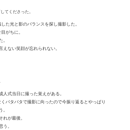
店してくださった。
識した光と影のバランスを探し撮影した。
せ目がちに。
た。
言えない笑顔が忘れられない。
。
成人式当日に撮った覚えがある。
なくバタバタで撮影に向ったので今振り返るとやっぱり
う。
それが最後。
思う。