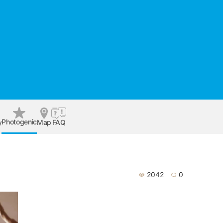
Photogenic
y
Map
FAQ
2042
0