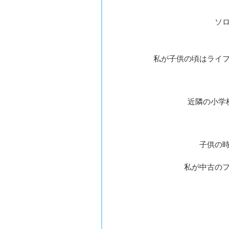
ソ
私が子供の頃はライ
近隣の小学
子供の
私が中古の