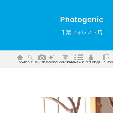
Photogenic
千葉フォレスト店
Top
About Us
Plan
Interior
Coordinate
News
Staff Blog
Our Stor