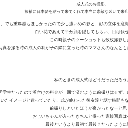
成人式のお撮影。
振袖に日本髪を結って来てくれて本当に素敵な装いで来
と、でも重厚感もほしかったので少し濃いめの影と、顔の立体を意
白い花であえて半分顔を隠してもらい、目は伏
この時親子のツーショットも数枚撮影し
写真を撮る時の成人の我が子の隣に立った時のママさんのなんとも
私のときの成人式はどうだっただろう
乏学生だったので着付けの料金が一回で済むように前撮りはせず、
ていたイメージと違っていたり、式が終わった後友達と話す時間も
前撮りしといたほうが良かったなーと思
おじいちゃんが入ったきちんと撮った家族写真は
最後というより最初で最後？だったように