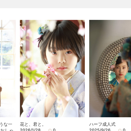
うな一
花と、君と。
ハーフ成人式
でおしゃ
2026/1/28
0
2025/9/26
0