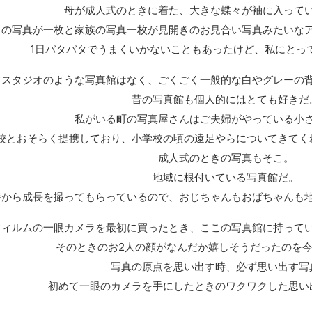
母が成人式のときに着た、大きな蝶々が袖に入って
ロの写真が一枚と家族の写真一枚が見開きのお見合い写真みたいな
1日バタバタでうまくいかないこともあったけど、私にとっ
フスタジオのような写真館はなく、ごくごく一般的な白やグレーの
昔の写真館も個人的にはとても好きだ
私がいる町の写真屋さんはご夫婦がやっている小
校とおそらく提携しており、小学校の頃の遠足やらについてきてく
成人式のときの写真もそこ。
地域に根付いている写真館だ。
時から成長を撮ってもらっているので、おじちゃんもおばちゃんも
フィルムの一眼カメラを最初に買ったとき、ここの写真館に持って
そのときのお2人の顔がなんだか嬉しそうだったのを
写真の原点を思い出す時、必ず思い出す写
初めて一眼のカメラを手にしたときのワクワクした思い