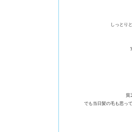
しっとり
貧
でも当日髪の毛も思っ