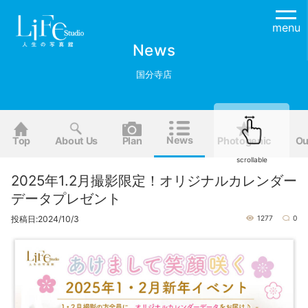
menu
News
国分寺店
News
Top
About Us
Plan
Photogenic
Ou
scrollable
2025年1.2月撮影限定！オリジナルカレンダー
データプレゼント
投稿日:2024/10/3
1277
0