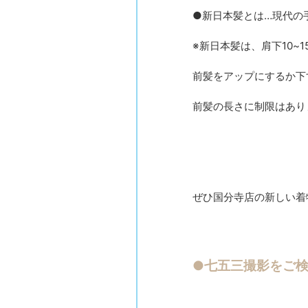
●新日本髪とは…現代の
※新日本髪は、肩下10~
前髪をアップにするか下
前髪の長さに制限はあり
ぜひ国分寺店の新しい着
●七五三撮影をご