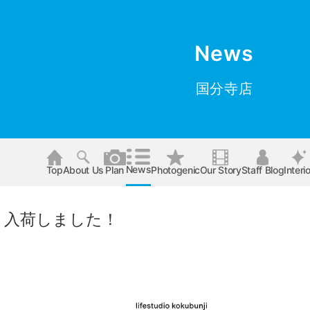
News
国分寺店
News
Top
About Us
Plan
Photogenic
Our Story
Staff Blog
Interio
 入荷しました！