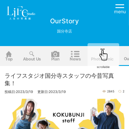
menu
OurStory
国分寺店
Ou
Top
About Us
Plan
News
Photogenic
scrollable
ライフスタジオ国分寺スタッフの今昔写真
集！
投稿日:2023/3/19 更新日:2023/3/19
2845
2