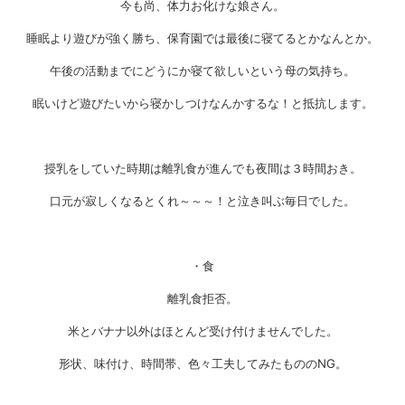
今も尚、体力お化けな娘さん。
睡眠より遊びが強く勝ち、保育園では最後に寝てるとかなんとか。
午後の活動までにどうにか寝て欲しいという母の気持ち。
眠いけど遊びたいから寝かしつけなんかするな！と抵抗します。
授乳をしていた時期は離乳食が進んでも夜間は３時間おき。
口元が寂しくなるとくれ～～～！と泣き叫ぶ毎日でした。
・食
離乳食拒否。
米とバナナ以外はほとんど受け付けませんでした。
形状、味付け、時間帯、色々工夫してみたもののNG。