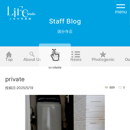
menu
Staff Blog
国分寺店
Top
About Us
Plan
News
Photogenic
Ou
scrollable
private
投稿日:2025/5/19
889
0