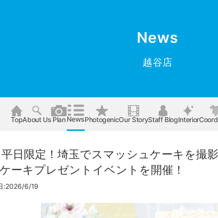
News
越谷店
News
Top
About Us
Plan
Photogenic
Our Story
Staff Blog
Interior
Coord
/30】平日限定！埼玉でスマッシュケーキを
ケーキプレゼントイベントを開催！
2026/6/19