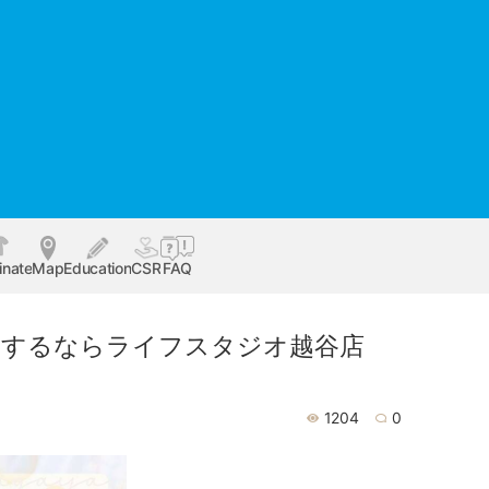
inate
Map
Education
CSR
FAQ
撮影するならライフスタジオ越谷店
1204
0