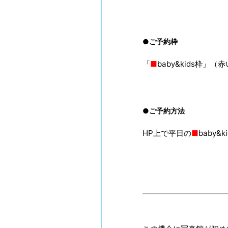
●ご予約枠
「
■
baby&kids枠
●ご予約方法
HP上で平日の
■
baby