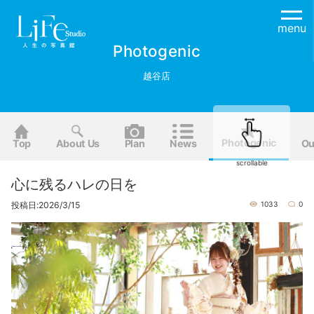
menu
Photogenic
越谷店
Photogenic
Top
About Us
Plan
News
Ou
scrollable
心に残るハレの日を
投稿日:2026/3/15
1033
0