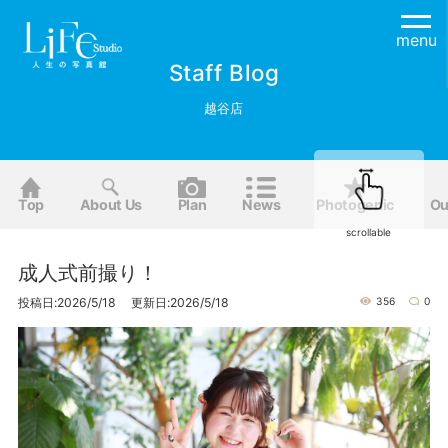
menu
Staff Blog
越谷店
Top
About Us
Plan
News
Photogenic
Ou
scrollable
成人式前撮り！
投稿日:2026/5/18 更新日:2026/5/18
356
0