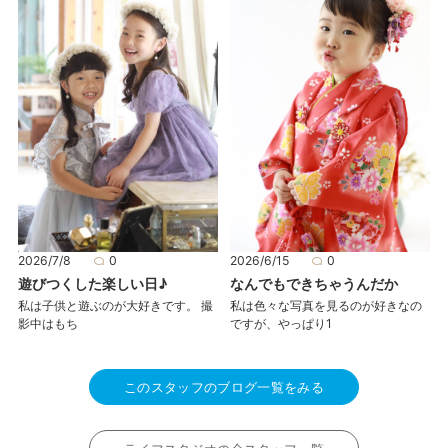
2026/7/8
0
2026/6/15
0
遊びつくした楽しい日♪
なんでもできちゃうんだか
私は子供と遊ぶのが大好きです。 撮
私は色々な写真を見るのが好きなの
影中はもち
ですが、やっぱり1
このスタッフのブログ一覧をみる