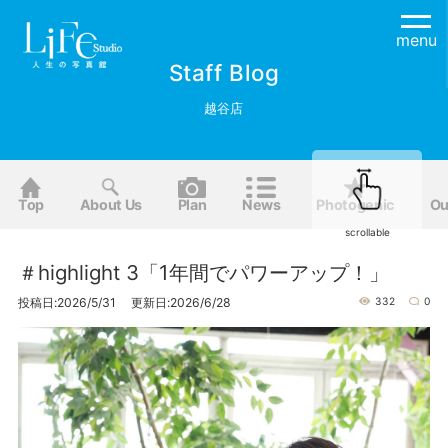
menu
Staff Blog
越谷店
Top
About Us
Plan
News
Photogenic
Ou
scrollable
＃highlight 3「1年間でパワーアップ！」
投稿日:2026/5/31 更新日:2026/6/28
332
0