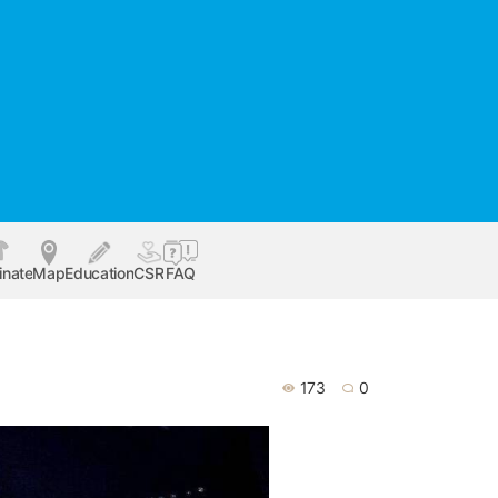
inate
Map
Education
CSR
FAQ
173
0