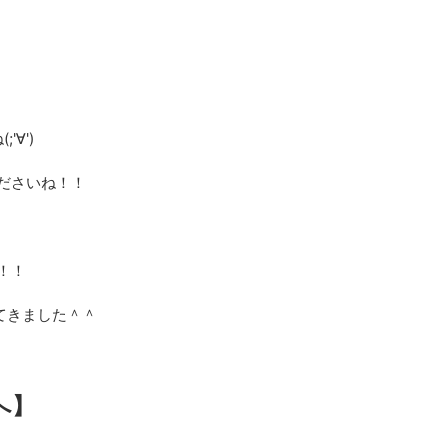
∀')
ださいね！！
！！
てきました＾＾
へ】