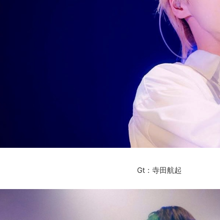
Gt：寺田航起