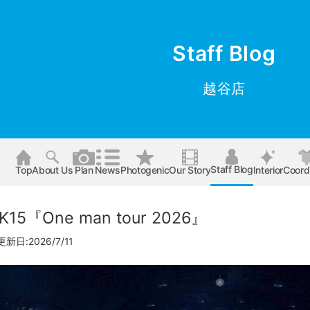
Staff Blog
越谷店
Staff Blog
Top
About Us
Plan
News
Photogenic
Our Story
Interior
Coord
15『One man tour 2026』
新日:2026/7/11