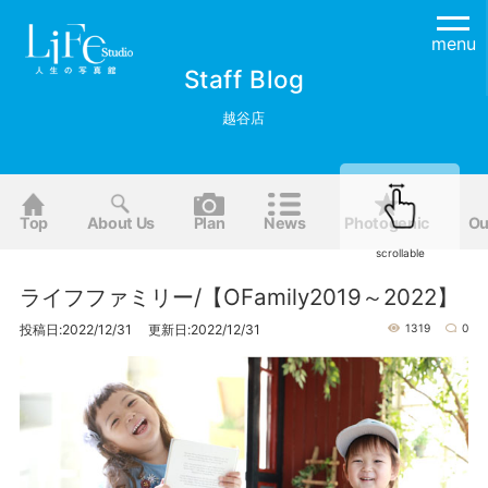
menu
Staff Blog
越谷店
Top
About Us
Plan
News
Photogenic
Ou
scrollable
ライフファミリー/【OFamily2019～2022】
投稿日:2022/12/31 更新日:2022/12/31
1319
0