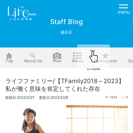
menu
Staff Blog
越谷店
Top
About Us
Plan
News
Photogenic
Ou
scrollable
ライフファミリー/【TFamily2018～2023】
私が働く意味を肯定してくれた存在
投稿日:2023/2/27 更新日:2023/2/28
1423
0