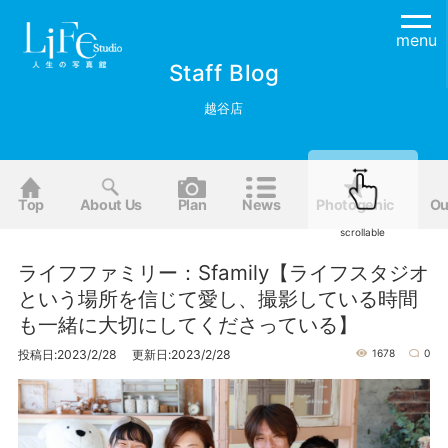
menu
Staff Blog
越谷店
Top
About Us
Plan
News
Photogenic
Ou
scrollable
ライフファミリー：Sfamily【ライフスタジオ
という場所を信じて愛し、撮影している時間
も一緒に大切にしてくださっている】
投稿日:2023/2/28 更新日:2023/2/28
1678
0