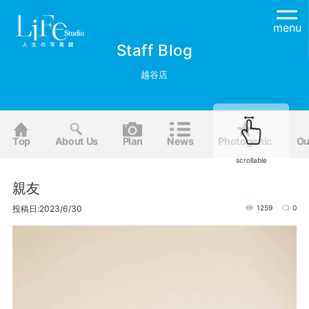
menu
Staff Blog
越谷店
Top
About Us
Plan
News
Photogenic
Ou
scrollable
親友
投稿日:2023/6/30
1259
0