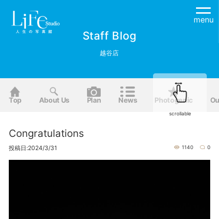
menu
Staff Blog
越谷店
Top
About Us
Plan
News
Photogenic
Ou
scrollable
Congratulations
投稿日:2024/3/31
1140
0