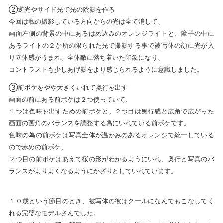
②逆光やサイド光で光の陰影を作る
今回は私の撮影している方向からの光は全て消して、
画面左側の背景の中にあるはめ込みのオレンジライトと、障子の中に
あるライトの２か所の限られた光で撮影する事で被写体の顔に光が入
り立体感がうまれ、全体敵に落ち着いた印象になり、
コントラストも少しあげ影をより感じられるように意識しました。
③前ボケをやや大きくいれて奥行を出す
画面の前にある前ボケは２つ使っていて、
１つは色味を出すための前ボケと、２つ目は奥行感と広角で広がった
画面の画角のバランスを調整する為にいれている前ボケです。
色味の為の前ボケは写真全体が温かみのあるオレンジで統一している
ので赤めの前ボケ、
２つ目の前ボケはあえて桜の形がわかるようにいれ、奥行と写真のバ
ランスがよりよくなるようにかざりとしていれています。
１０歳という節目のとき、被写体の彼はクールになんでもこなしてく
れる完璧なモデルさんでした。