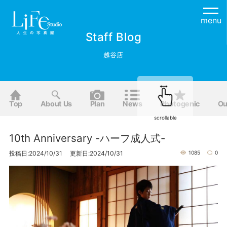
menu
Staff Blog
越谷店
Top
About Us
Plan
News
Photogenic
Ou
scrollable
10th Anniversary -ハーフ成人式-
投稿日:2024/10/31 更新日:2024/10/31
1085
0