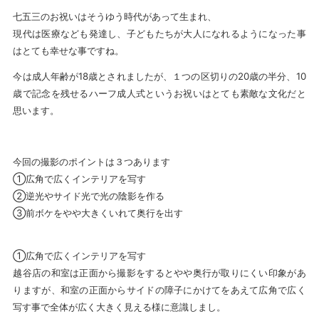
七五三のお祝いはそうゆう時代があって生まれ、
現代は医療なども発達し、子どもたちが大人になれるようになった事
はとても幸せな事ですね。
今は成人年齢が18歳とされましたが、１つの区切りの20歳の半分、10
歳で記念を残せるハーフ成人式というお祝いはとても素敵な文化だと
思います。
今回の撮影のポイントは３つあります
①広角で広くインテリアを写す
②逆光やサイド光で光の陰影を作る
③前ボケをやや大きくいれて奥行を出す
①広角で広くインテリアを写す
越谷店の和室は正面から撮影をするとやや奥行が取りにくい印象があ
りますが、和室の正面からサイドの障子にかけてをあえて広角で広く
写す事で全体が広く大きく見える様に意識しまし。