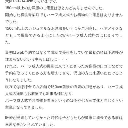
大体130~140cmくらいまでで、
150cm以上のお洋服のご用意はほとんどありませんでした。
開始した横浜青葉店でもハーフ成人式のお着物のご用意はありません
でした。
150cm以上のカジュアルなお洋服をいくつかご用意し、ヘアメイクな
どもして撮影できるようにしたのがハーフ成人式枠のはじまりでし
た。
最初はweb予約ではなくて電話で受付をしていて最初の頃は予約枠が
埋まらないという事もしばしば・・・
けれど、ハーフ成人式の撮影に来てくださったお客様の口コミなどで
予約を取ってくださる方も増えてきて、沢山の方に来店いただけるよ
うになりました。
現在ではほぼ全ての店舗で150cm前後の衣装の用意があり、ハーフ成
人式の撮影もお着物でも出来る様になり、
ハーフ成人式でお着物を着るというのは今や七五三文化と同じくらい
主流となってきました。
医療が発達していなかった時代は子どもたちが健康に成長できる事は
幸運な事だとされていました。