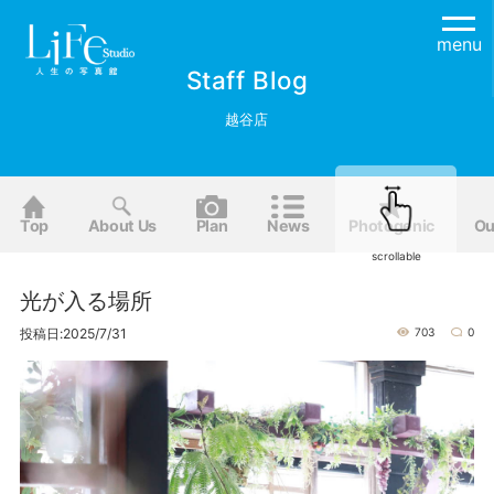
menu
Staff Blog
越谷店
Top
About Us
Plan
News
Photogenic
Ou
scrollable
光が入る場所
投稿日:2025/7/31
703
0