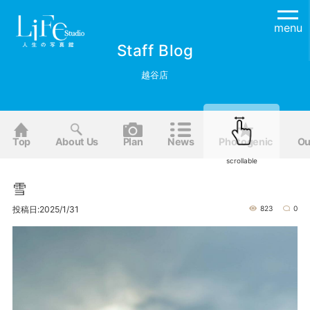
menu
Staff Blog
越谷店
Top
About Us
Plan
News
Photogenic
Ou
scrollable
雪
投稿日:2025/1/31
823
0