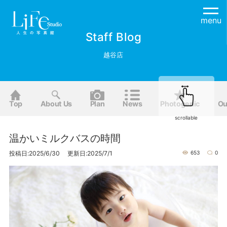
menu
Staff Blog
越谷店
Top
About Us
Plan
News
Photogenic
Ou
scrollable
温かいミルクバスの時間
投稿日:2025/6/30 更新日:2025/7/1
653
0