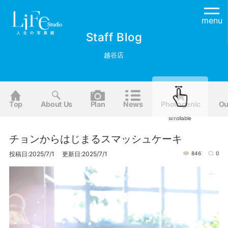
menu
Staff Blog
越谷店
Top
About Us
Plan
News
Photogenic
Ou
scrollable
チョンからはじまるスマッシュケーキ
投稿日:2025/7/1 更新日:2025/7/1
846
0