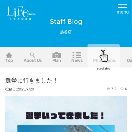
menu
Staff Blog
越谷店
Top
About Us
Plan
News
Photogenic
Ou
scrollable
選挙に行きました！
投稿日:2025/7/20
710
6