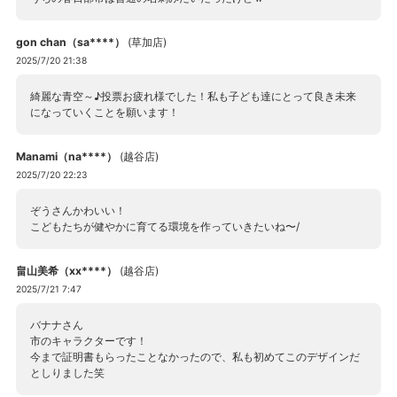
gon chan（sa****）
(
草加店
)
2025/7/20 21:38
綺麗な青空～♪投票お疲れ様でした！私も子ども達にとって良き未来
になっていくことを願います！
Manami（na****）
(
越谷店
)
2025/7/20 22:23
ぞうさんかわいい！
こどもたちが健やかに育てる環境を作っていきたいね〜/
畠山美希（xx****）
(
越谷店
)
2025/7/21 7:47
バナナさん
市のキャラクターです！
今まで証明書もらったことなかったので、私も初めてこのデザインだ
としりました笑