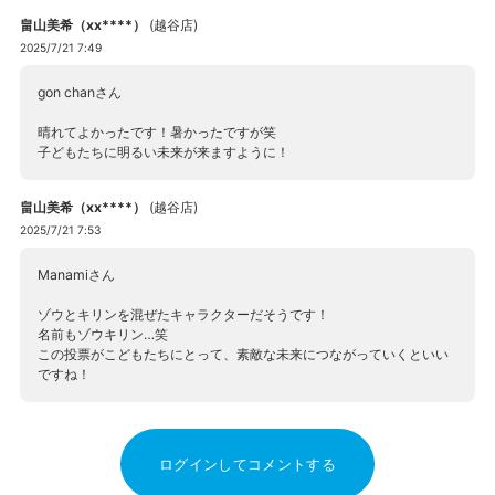
畠山美希（xx****）
(
越谷店
)
2025/7/21 7:49
gon chanさん
晴れてよかったです！暑かったですが笑
子どもたちに明るい未来が来ますように！
畠山美希（xx****）
(
越谷店
)
2025/7/21 7:53
Manamiさん
ゾウとキリンを混ぜたキャラクターだそうです！
名前もゾウキリン…笑
この投票がこどもたちにとって、素敵な未来につながっていくといい
ですね！
ログインしてコメントする