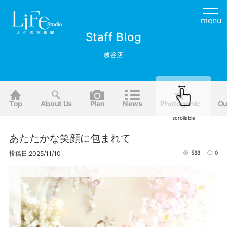
menu
Staff Blog
越谷店
Top
About Us
Plan
News
Photogenic
Ou
scrollable
あたたかな笑顔に包まれて
投稿日:2025/11/10
588
0