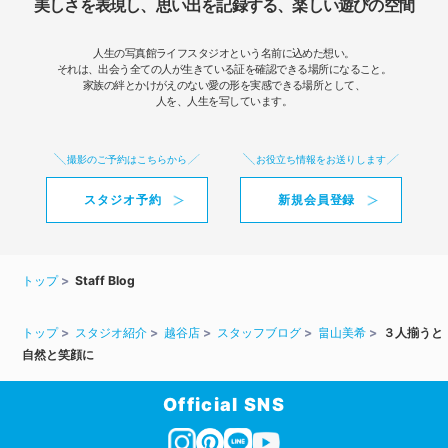
美しさを表現し、思い出を記録する、楽しい遊びの空間
人生の写真館ライフスタジオという名前に込めた想い。
それは、出会う全ての人が生きている証を確認できる場所になること。
家族の絆とかけがえのない愛の形を実感できる場所として、
人を、人生を写しています。
撮影のご予約はこちらから
お役立ち情報をお送りします
スタジオ予約
新規会員登録
トップ
Staff Blog
トップ
スタジオ紹介
越谷店
スタッフブログ
畠山美希
３人揃うと
自然と笑顔に
Official SNS