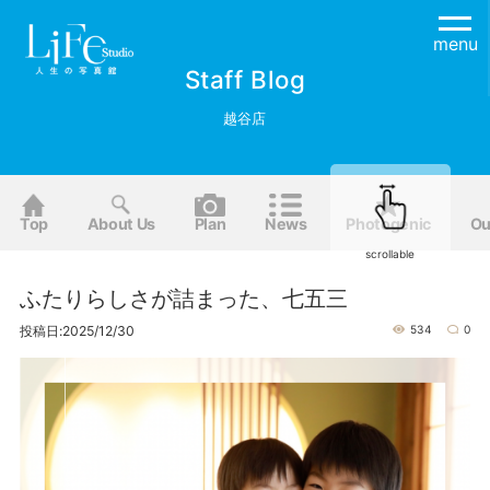
menu
Staff Blog
越谷店
Top
About Us
Plan
News
Photogenic
Ou
scrollable
ふたりらしさが詰まった、七五三
投稿日:2025/12/30
534
0