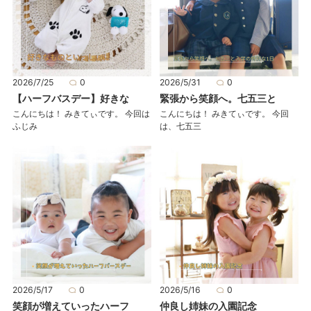
2026/7/25
0
2026/5/31
0
【ハーフバスデー】好きな
緊張から笑顔へ。七五三と
こんにちは！ みきてぃです。 今回は
こんにちは！ みきてぃです。 今回
ふじみ
は、七五三
2026/5/17
0
2026/5/16
0
笑顔が増えていったハーフ
仲良し姉妹の入園記念