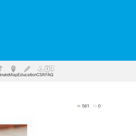
inate
Map
Education
CSR
FAQ
561
0