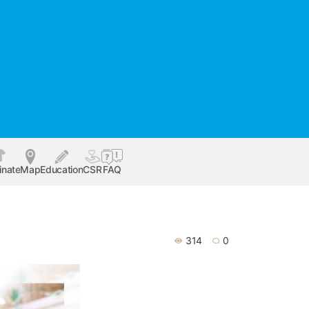
inate
Map
Education
CSR
FAQ
314
0