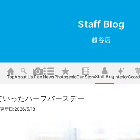
Staff Blog
越谷店
Staff Blog
Top
About Us
Plan
News
Photogenic
Our Story
Interior
Coord
ていったハーフバースデー
更新日:2026/5/18