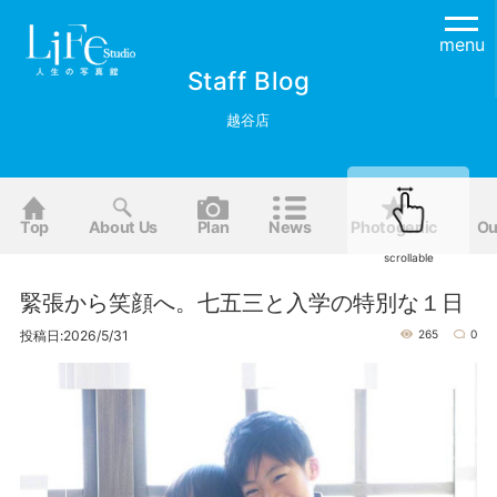
menu
Staff Blog
越谷店
Top
About Us
Plan
News
Photogenic
Ou
scrollable
緊張から笑顔へ。七五三と入学の特別な１日
投稿日:2026/5/31
265
0