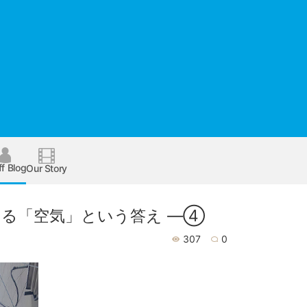
ff Blog
Our Story
する「空気」という答え ―④
307
0