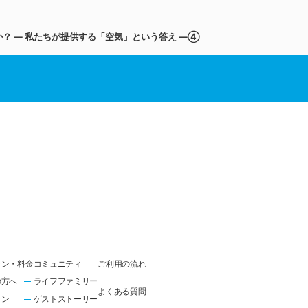
か？ ― 私たちが提供する「空気」という答え ―④
ラン・料金
コミュニティ
ご利用の流れ
の方へ
ライフファミリー
よくある質問
ラン
ゲストストーリー