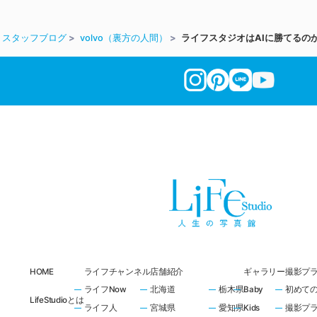
スタッフブログ
volvo（裏方の人間）
ライフスタジオはAIに勝てるの
HOME
ライフチャンネル
店舗紹介
ギャラリー
撮影プ
ライフNow
北海道
栃木県
Baby
初めて
LifeStudioとは
ライフ人
宮城県
愛知県
Kids
撮影プ