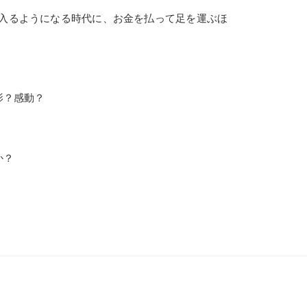
に入るようになる時代に、お金を払って足を運ぶほ
影？感動？
か？