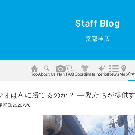
Staff Blog
京都桂店
Sta
Top
About Us
Plan
FAQ
Coordinate
Interior
News
Map
オはAIに勝てるのか？ ― 私たちが提供
新日:2026/5/8