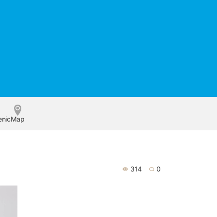
enic
Map
314
0