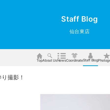
Staff Blog
仙台東店
Staff Blog
Top
About Us
News
Coordinate
Photog
参り撮影！