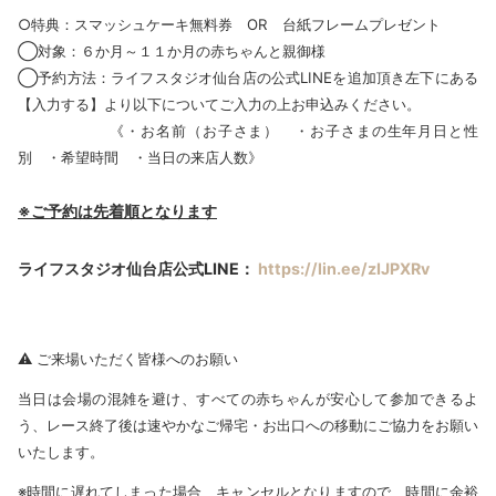
○特典：スマッシュケーキ無料券 OR 台紙フレームプレゼント
◯対象：６か月～１１か月の赤ちゃんと親御様
◯予約方法：ライフスタジオ仙台店の公式LINEを追加頂き左下にある
【入力する】より以下についてご入力の上お申込みください。
《・お名前（お子さま） ・お子さまの生年月日と性
別 ・希望時間 ・当日の来店人数》
※ご予約は先着順となります
ライフスタジオ仙台店公式LINE：
https://lin.ee/zIJPXRv
⚠️ ご来場いただく皆様へのお願い
当日は会場の混雑を避け、すべての赤ちゃんが安心して参加できるよ
う、レース終了後は速やかなご帰宅・お出口への移動にご協力をお願い
いたします。
※時間に遅れてしまった場合、キャンセルとなりますので、時間に余裕