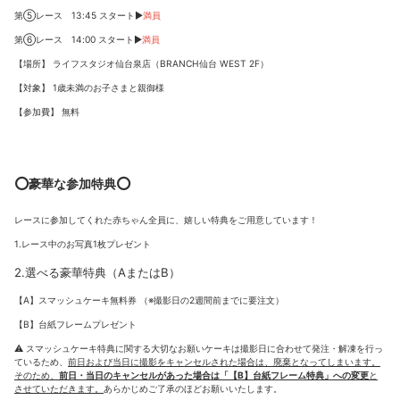
第⑤レース 13:45 スタート▶︎
満員
第⑥レース 14:00 スタート▶︎
満員
【場所】 ライフスタジオ仙台泉店（BRANCH仙台 WEST 2F）
【対象】 1歳未満のお子さまと親御様
【参加費】 無料
⭕️豪華な参加特典⭕️
レースに参加してくれた赤ちゃん全員に、嬉しい特典をご用意しています！
1.レース中のお写真1枚プレゼント
2.選べる豪華特典（AまたはB）
【A】スマッシュケーキ無料券 （※撮影日の2週間前までに要注文）
【B】台紙フレームプレゼント
⚠️ スマッシュケーキ特典に関する大切なお願いケーキは撮影日に合わせて発注・解凍を行っ
ているため、
前日および当日に撮影をキャンセルされた場合は、廃棄となってしまいます。
そのため、
前日・当日のキャンセルがあった場合は「【B】台紙フレーム特典」への変更
と
させていただきます。
あらかじめご了承のほどお願いいたします。