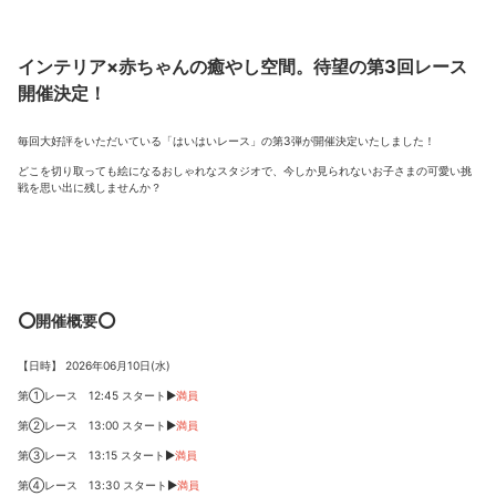
インテリア×赤ちゃんの癒やし空間。待望の第3回レース
開催決定！
毎回大好評をいただいている「はいはいレース」の第3弾が開催決定いたしました！
どこを切り取っても絵になるおしゃれなスタジオで、今しか見られないお子さまの可愛い挑
戦を思い出に残しませんか？
⭕️開催概要⭕️
【日時】 2026年06月10日(水)
第①レース 12:45 スタート▶︎
満員
第②レース 13:00 スタート▶︎
満員
第③レース 13:15 スタート▶︎
満員
第④レース 13:30 スタート▶︎
満員