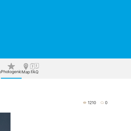
Photogenic
y
Map
FAQ
1210
0