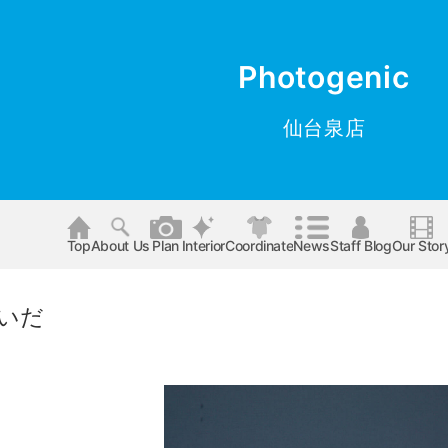
Photogenic
仙台泉店
Top
About Us
Plan
Interior
Coordinate
News
Staff Blog
Our Stor
いだ