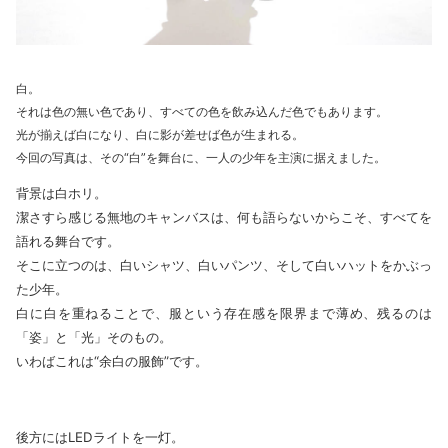
白。
それは色の無い色であり、すべての色を飲み込んだ色でもあります。
光が揃えば白になり、白に影が差せば色が生まれる。
今回の写真は、その“白”を舞台に、一人の少年を主演に据えました。
背景は白ホリ。
潔さすら感じる無地のキャンバスは、何も語らないからこそ、すべてを
語れる舞台です。
そこに立つのは、白いシャツ、白いパンツ、そして白いハットをかぶっ
た少年。
白に白を重ねることで、服という存在感を限界まで薄め、残るのは
「姿」と「光」そのもの。
いわばこれは“余白の服飾”です。
後方にはLEDライトを一灯。