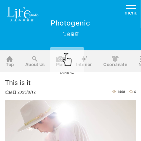
menu
Photogenic
仙台泉店
Top
About Us
Plan
Interior
Coordinate
scrollable
This is it
投稿日:2025/8/12
1498
0