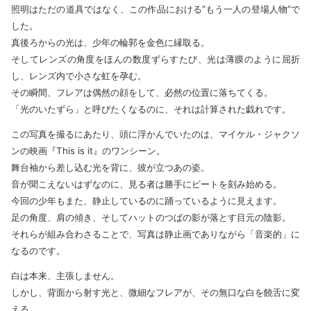
照明はただの道具ではなく、この作品における“もう一人の登場人物”で
した。
真後ろからの光は、少年の輪郭を金色に縁取る。
そしてレンズの角度をほんの数度ずらすたび、光は薄膜のように屈折
し、レンズ内で小さな虹を孕む。
その瞬間、フレアは偶然の顔をして、必然の位置に落ちてくる。
「光のいたずら」と呼びたくなるのに、それは計算された戯れです。
この写真を撮るにあたり、頭に浮かんでいたのは、マイケル・ジャクソ
ンの映画『This is it』のワンシーン。
舞台袖から差し込む光を背に、彼が立つあの姿。
音が聞こえないはずなのに、見る者は勝手にビートを刻み始める。
今回の少年もまた、静止しているのに踊っているように見えます。
足の角度、肩の傾き、そしてハットのつばの影が落とす目元の陰影。
それらが組み合わさることで、写真は静止画でありながら「音楽的」に
なるのです。
白は本来、主張しません。
しかし、背面から射す光と、微細なフレアが、その無口な白を饒舌に変
える。