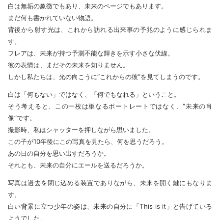
白は無垢の象徴でもあり、未来のページでもあります。
まだ何も書かれていない物語。
背後から射す光は、これから訪れる出来事の予兆のように感じられま
す。
フレアは、未来が持つ予測不能な輝きを示す小さな伏線。
彼の表情は、まだその未来を知りません。
しかし私たちは、光の向こうに“これからの彼”を見てしまうのです。
白は「何もない」ではなく、「何でもなれる」ということ。
そう考えると、この一枚は単なるポートレートではなく、“未来の肖
像”です。
撮影時、私はシャッターを押しながら思いました。
この子が10年後にこの写真を見たら、何を思うだろう。
あの日の自分を思い出すだろうか。
それとも、未来の自分にエールを送るだろうか。
写真は過去を閉じ込める装置でありながら、未来を開く鍵にもなりま
す。
白い背景に立つ少年の姿は、未来の自分に「This is it」と告げている
ようでした。