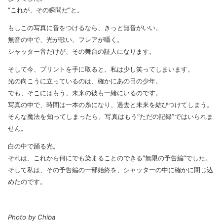
“これが、その瞬間だ”と。
もしこの写真に音をつけるなら、きっと無音がいい。
無音の中で、光が歌い、フレアが囁く。
シャッター音だけが、その舞台の証人になります。
そして今、プリントを手に取ると、私は少し笑ってしまいます。
光の向こうに立っているのは、確かにあの日の少年。
でも、そこにはもう、未来の彼も一緒にいるのです。
写真の中で、時間は一本の糸になり、過去と未来を結びつけてしまう。
そんな魔法を知ってしまったら、写真はもう“ただの記録”ではいられま
せん。
白の中で踊る光。
それは、これから何にでも染まることのできる“無限の予告編”でした。
そして私は、その予告編の一部始終を、シャッターの中に確かに閉じ込
めたのです。
Photo by Chiba