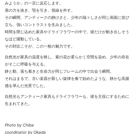
みようか」の一言に反応します。
肩の力を抜き、顎を引き、視線を外す。
その瞬間、アンティークの静けさと、少年の瑞々しさが同じ画面に並び
立ち、強いコントラストを生みました。
時間を閉じ込めた家具やドライフラワーの中で、彼だけが動き出しそう
なほど躍動している。
その対比こそが、この一枚の魅力です。
自然光が家具の温度を映し、紫の花が柔らかく空間を染め、少年の存在
がそこに呼吸を与える。
静と動、落ち着きと生命力が同じフレームの中で出会う瞬間。
それはまるで、古い楽器が新しい旋律を奏で始めたような、静かな高揚
感を孕んだ光景でした。
自然光もアンティーク家具もドライフラワーも、彼を主役にするために
生まれてきた。
Photo by Chiba
coordinator by Okada