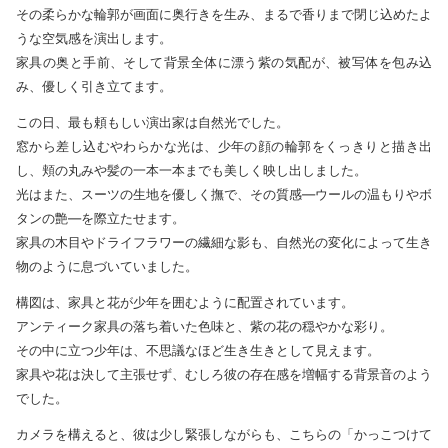
その柔らかな輪郭が画面に奥行きを生み、まるで香りまで閉じ込めたよ
うな空気感を演出します。
家具の奥と手前、そして背景全体に漂う紫の気配が、被写体を包み込
み、優しく引き立てます。
この日、最も頼もしい演出家は自然光でした。
窓から差し込むやわらかな光は、少年の顔の輪郭をくっきりと描き出
し、頬の丸みや髪の一本一本までも美しく映し出しました。
光はまた、スーツの生地を優しく撫で、その質感—ウールの温もりやボ
タンの艶—を際立たせます。
家具の木目やドライフラワーの繊細な影も、自然光の変化によって生き
物のように息づいていました。
構図は、家具と花が少年を囲むように配置されています。
アンティーク家具の落ち着いた色味と、紫の花の穏やかな彩り。
その中に立つ少年は、不思議なほど生き生きとして見えます。
家具や花は決して主張せず、むしろ彼の存在感を増幅する背景音のよう
でした。
カメラを構えると、彼は少し緊張しながらも、こちらの「かっこつけて