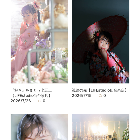
『好き』をまとう七五三
視線の先【LIFEstudio仙台泉店】
【LIFEstudio仙台泉店】
2026/7/15
0
2026/7/26
0