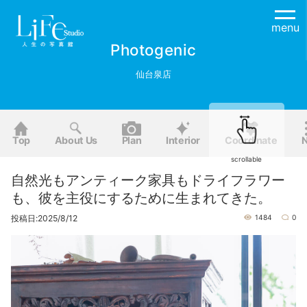
menu
Photogenic
仙台泉店
Top
About Us
Plan
Interior
Coordinate
scrollable
自然光もアンティーク家具もドライフラワー
も、彼を主役にするために生まれてきた。
投稿日:2025/8/12
1484
0