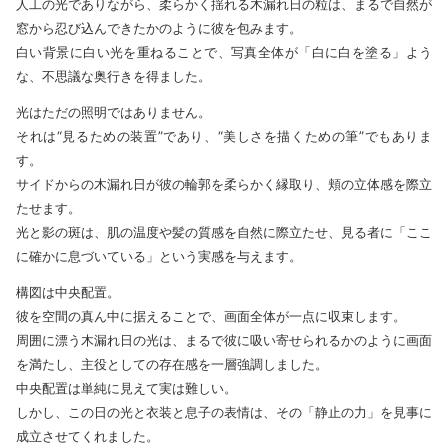
人工の光でありながら、柔らかく揺れる木漏れ日の粒は、まるで自然が
窓から忍び込んできたかのように彼を包みます。
白い背景に白い光を重ねることで、写真全体が「白に白を塗る」よう
な、不思議な奥行きを得ました。
光はただの照明ではありません。
それは“見るための装置”であり、“美しさを描くための筆”でもありま
す。
サイドからの木漏れ日が彼の輪郭を柔らかく縁取り、頬の立体感を際立
たせます。
光と影の斑は、肌の温度や髪の質感を自然に際立たせ、見る者に「ここ
に確かに息づいている」という実感を与えます。
構図は中央配置。
彼を空間の真ん中に据えることで、画面全体が一点に収束します。
周囲に漂う木漏れ日の光は、まるで彼に吸い寄せられるかのように画面
を満たし、主役としての存在感を一層強調しました。
中央配置は単純に見えて実は難しい。
しかし、この日の光と衣装と息子の表情は、その「静止の力」を見事に
成立させてくれました。