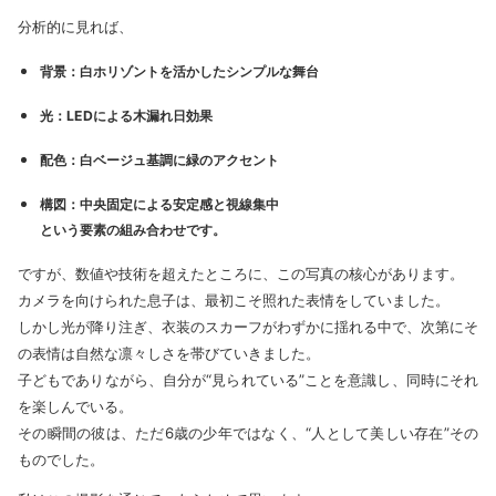
分析的に見れば、
背景：白ホリゾントを活かしたシンプルな舞台
光：LEDによる木漏れ日効果
配色：白ベージュ基調に緑のアクセント
構図：中央固定による安定感と視線集中
という要素の組み合わせです。
ですが、数値や技術を超えたところに、この写真の核心があります。
カメラを向けられた息子は、最初こそ照れた表情をしていました。
しかし光が降り注ぎ、衣装のスカーフがわずかに揺れる中で、次第にそ
の表情は自然な凛々しさを帯びていきました。
子どもでありながら、自分が“見られている”ことを意識し、同時にそれ
を楽しんでいる。
その瞬間の彼は、ただ6歳の少年ではなく、“人として美しい存在”その
ものでした。