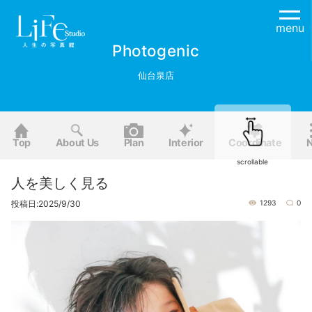
menu
Photogenic
仙台泉店
Top
About Us
Plan
Interior
Coordinate
scrollable
人を美しく見る
投稿日:2025/9/30
1293
0