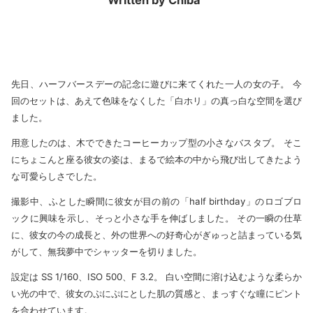
Written by Chiba
先日、ハーフバースデーの記念に遊びに来てくれた一人の女の子。 今
回のセットは、あえて色味をなくした「白ホリ」の真っ白な空間を選び
ました。
用意したのは、木でできたコーヒーカップ型の小さなバスタブ。 そこ
にちょこんと座る彼女の姿は、まるで絵本の中から飛び出してきたよう
な可愛らしさでした。
撮影中、ふとした瞬間に彼女が目の前の「half birthday」のロゴブロ
ックに興味を示し、そっと小さな手を伸ばしました。 その一瞬の仕草
に、彼女の今の成長と、外の世界への好奇心がぎゅっと詰まっている気
がして、無我夢中でシャッターを切りました。
設定は SS 1/160、ISO 500、F 3.2。 白い空間に溶け込むような柔らか
い光の中で、彼女のぷにぷにとした肌の質感と、まっすぐな瞳にピント
を合わせています。