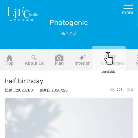
menu
Photogenic
仙台泉店
Top
About Us
Plan
Interior
Coordinate
scrollable
half birthday
投稿日:2026/1/31 更新日:2026/2/6
1225
0