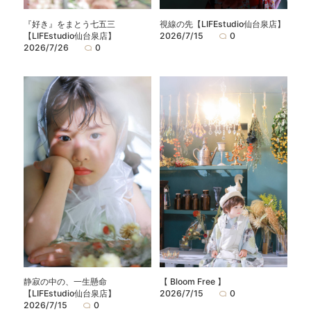
『好き』をまとう七五三
視線の先【LIFEstudio仙台泉店】
【LIFEstudio仙台泉店】
2026/7/15
0
2026/7/26
0
静寂の中の、一生懸命
【 Bloom Free 】
【LIFEstudio仙台泉店】
2026/7/15
0
2026/7/15
0